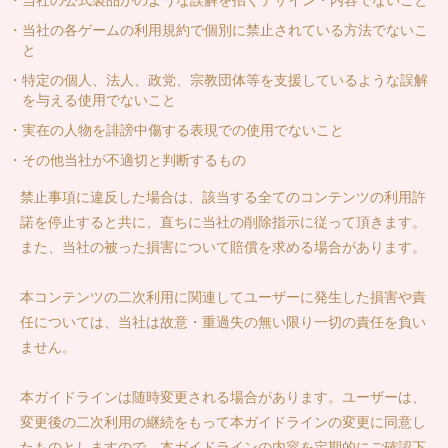
・当社の公式製品かのような誤解を招くデザイン・内容でないこと
・当社の各ゲームの利用規約で個別に禁止されている方法でないこ
と
・特定の個人、法人、政党、宗教団体等を支援しているような誤解
を与える使用でないこと
・実在の人物を誹謗中傷する表現での使用でないこと
・その他当社が不適切と判断するもの
禁止事項に違反した場合は、該当する全てのコンテンツの利用許
諾を停止すると共に、直ちに当社の削除指示に従って頂きます。
また、当社の被った損害について賠償を求める場合があります。
本コンテンツの二次利用に関連してユーザーに発生した損害や責
任については、当社は故意・重過失の無い限り一切の責任を負い
ません。
本ガイドラインは随時変更される場合があります。ユーザーは、
変更後の二次利用の継続をもって本ガイドラインの変更に同意し
たものとしますので、本ガイドラインの内容を定期的にご確認下